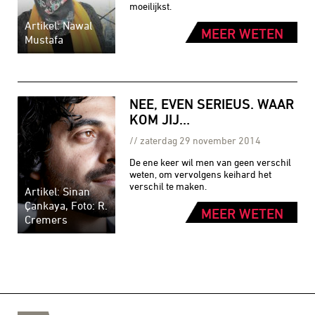
moeilijkst.
Artikel: Nawal
MEER WETEN
Mustafa
NEE, EVEN SERIEUS. WAAR
KOM JIJ…
zaterdag 29 november 2014
De ene keer wil men van geen verschil
weten, om vervolgens keihard het
verschil te maken.
Artikel: Sinan
Çankaya, Foto: R.
MEER WETEN
Cremers