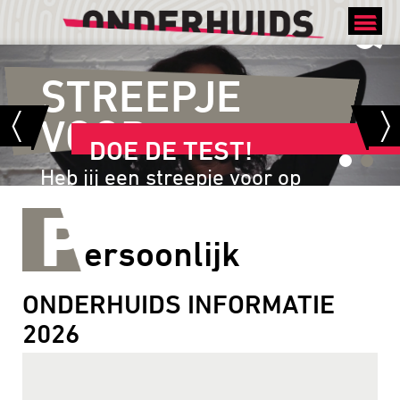
MEER WETEN
STREEPJE
VOOR
DOE DE TEST!
Heb jij een streepje voor op
anderen, of begin jij op
P
achterstand?
ersoonlijk
ONDERHUIDS INFORMATIE
2026