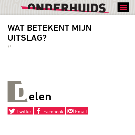
MEER WETEN
WAT BETEKENT MIJN
UITSLAG?
D
elen
Twitter
Facebook
Email