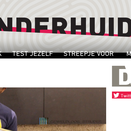
K
TEST JEZELF
STREEPJE VOOR
M
Twit