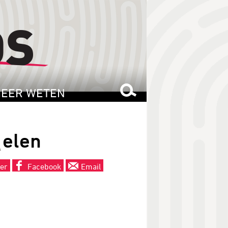
EER WETEN
D
elen
ter
Facebook
Email