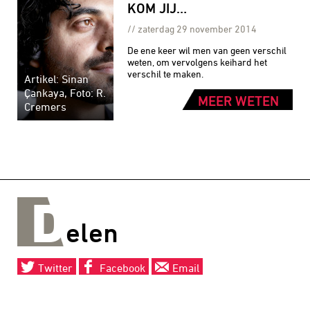
KOM JIJ…
zaterdag 29 november 2014
De ene keer wil men van geen verschil
weten, om vervolgens keihard het
verschil te maken.
Artikel: Sinan
Çankaya, Foto: R.
MEER WETEN
Cremers
D
elen
Twitter
Facebook
Email