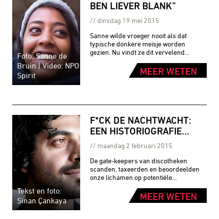
BEN LIEVER BLANK”
dinsdag 19 mei 2015
Sanne wilde vroeger nooit als dat
typische donkere meisje worden
gezien. Nu vindt ze dit vervelend…
Foto: Sanne de
Bruin | Video: NPO
MEER WETEN
Spirit
F*CK DE NACHTWACHT:
EEN HISTORIOGRAFIE…
maandag 2 februari 2015
De gate-keepers van discotheken
scanden, taxeerden en beoordeelden
onze lichamen op potentiële…
Tekst en foto:
MEER WETEN
Sinan Çankaya